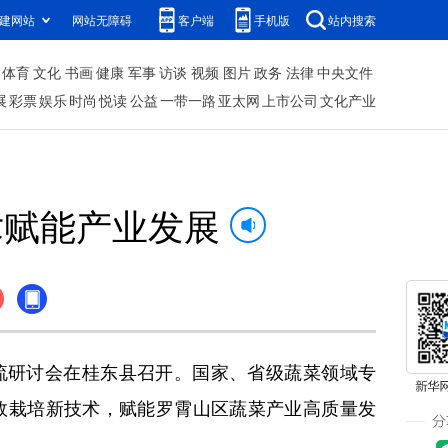
建网站
网站无障碍
客户端
手机版
站内搜索
体育
文化
书画
健康
军事
访谈
视频
图片
政务
法律
中央文件
展
彩票
娱乐
时尚
悦读
公益
一带一路
亚太网
上市公司
文化产业
术赋能产业发展
流研讨会在桂东县召开。国家、省级蔬菜领域专
效栽培新技术，赋能罗霄山区蔬菜产业高质量发