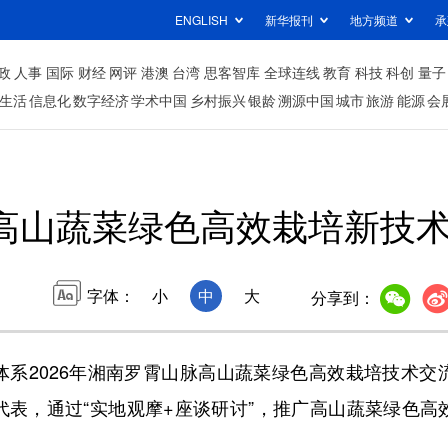
ENGLISH
新华报刊
地方频道
承
政
人事
国际
财经
网评
港澳
台湾
思客智库
全球连线
教育
科技
科创
量子
生活
信息化
数字经济
学术中国
乡村振兴
银龄
溯源中国
城市
旅游
能源
会
高山蔬菜绿色高效栽培新技
字体：
小
中
大
分享到：
2026年湘南罗霄山脉高山蔬菜绿色高效栽培技术交
代表，通过“实地观摩+座谈研讨”，推广高山蔬菜绿色高