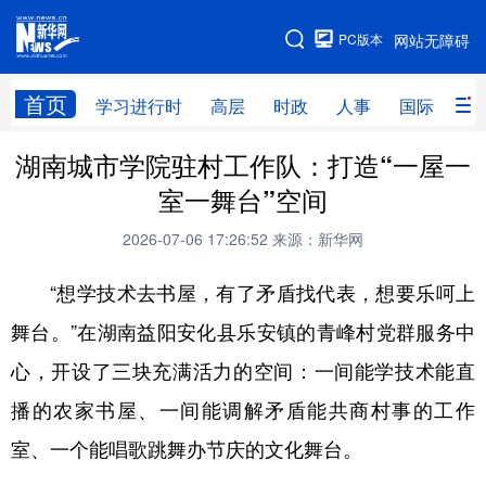
手机版
PC版本
网站无障碍
网站地图
首页
学习进行时
高层
时政
人事
国际
财
湖南城市学院驻村工作队：打造“一屋一
学习进行时
高层
时政
人事
室一舞台”空间
国际
财经
网评
港澳
2026-07-06 17:26:52
来源：新华网
台湾
思客智库
全球连线
教育
“想学技术去书屋，有了矛盾找代表，想要乐呵上
科技
科创
量子
体育
舞台。”在湖南益阳安化县乐安镇的青峰村党群服务中
文化
书画
健康
军事
心，开设了三块充满活力的空间：一间能学技术能直
访谈
视频
图片
政务
播的农家书屋、一间能调解矛盾能共商村事的工作
法律
中央文件
金融
汽车
室、一个能唱歌跳舞办节庆的文化舞台。
食品
人居
信息化
数字经济