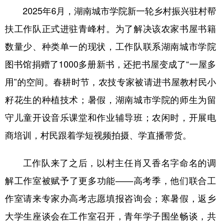
2025年6月，湖南城市学院新一轮乡村振兴驻村帮
学术中国
乡村振兴
银龄
溯源中国
扶工作队正式进驻青峰村。为了解决该农家书屋书籍
城市
旅游
能源
会展
数量少、种类单一的现状，工作队联系湖南城市学院
彩票
娱乐
时尚
悦读
图书馆捐赠了1000多册新书，还把书屋变成了“一屋多
用”的空间。春耕时节，农技专家被请进书屋教村民小
公益
一带一路
亚太网
上市公司
籽花生的种植技术；暑假，湖南城市学院的师生为留
文化产业
守儿童开设音乐课堂和作业辅导班；农闲时，开展电
商培训，村民跟着学短视频拍摄、学直播带货。
地方频道
工作队来了之后，以村主任肖又香名字命名的调
北京
天津
河北
山西
解工作室被赋予了更多功能——高考季，他们联合工
辽宁
吉林
上海
江苏
作室请来专家办高考志愿填报咨询会；寒暑假，返乡
浙江
安徽
福建
江西
大学生座谈会在工作室召开，青年学子围坐畅谈，共