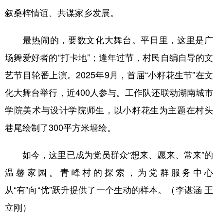
山东
河南
湖北
湖南
叙桑梓情谊、共谋家乡发展。
广东
广西
海南
重庆
最热闹的，要数文化大舞台。平日里，这里是广
四川
贵州
云南
西藏
场舞爱好者的“打卡地”；逢年过节，村民自编自导的文
陕西
甘肃
青海
宁夏
艺节目轮番上演。2025年9月，首届“小籽花生节”在文
新疆
内蒙古
黑龙江
化大舞台举行，近400人参与。工作队还联动湖南城市
学院美术与设计学院师生，以小籽花生为主题在村头
多语种频道
巷尾绘制了300平方米墙绘。
English
Español
Français
عربى
如今，这里已成为党员群众“想来、愿来、常来”的
Русский язык
日本語
한국어
温馨家园。青峰村的探索，为党群服务中心
Deutsch
Português
从“有”向“优”跃升提供了一个生动的样本。（李谌涵 王
立刚）