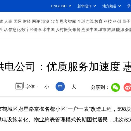
ENGLISH
新华报刊
地方频道
承
政
人事
国际
财经
网评
港澳
台湾
思客智库
全球连线
教育
科技
科创
量子
生活
信息化
数字经济
学术中国
乡村振兴
银龄
溯源中国
城市
旅游
能源
会
供电公司：优质服务加速度 
字体：
小
中
大
分享到：
城区府星路京御名都小区“一户一表”改造工程，598块
供电设施老化、物业总表管理模式长期困扰居民，此次改