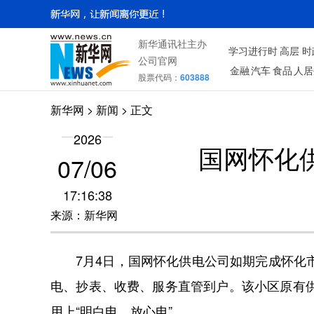
新华通讯社主办
学习进行时
高层
时
公司官网
金融
汽车
食品
人居
股票代码：
603888
新华网
> 新闻 > 正文
2026
国网怀化
07/06
17:16:38
来源：新华网
7月4日，国网怀化供电公司如期完成怀化市鹤
电、抄表、收费、服务直管到户。该小区原有
用上“明白电、放心电”。