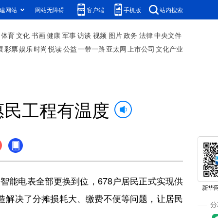
建网站
网站无障碍
客户端
手机版
站内搜索
体育
文化
书画
健康
军事
访谈
视频
图片
政务
法律
中央文件
展
彩票
娱乐
时尚
悦读
公益
一带一路
亚太网
上市公司
文化产业
惠民工程有温度
智能电表全部更换到位，678户居民正式实现供
造解决了分摊损耗大、缴费不便等问题，让居民