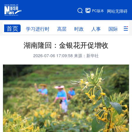
手机版
PC版本
网站无障碍
网站地图
首页
学习进行时
高层
时政
人事
国际
财
湖南隆回：金银花开促增收
学习进行时
高层
时政
人事
2026-07-06 17:09:58
来源：新华社
国际
财经
网评
港澳
台湾
思客智库
全球连线
教育
科技
科创
量子
体育
文化
书画
健康
军事
访谈
视频
图片
政务
法律
中央文件
金融
汽车
食品
人居
信息化
数字经济