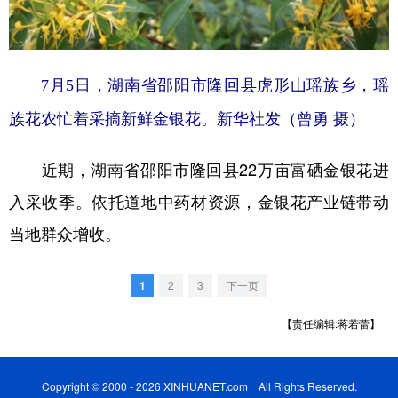
学术中国
乡村振兴
银龄
溯源中国
城市
旅游
能源
会展
7月5日，湖南省邵阳市隆回县虎形山瑶族乡，瑶
彩票
娱乐
时尚
悦读
族花农忙着采摘新鲜金银花。新华社发（曾勇 摄）
公益
一带一路
亚太网
上市公司
近期，湖南省邵阳市隆回县22万亩富硒金银花进
文化产业
入采收季。依托道地中药材资源，金银花产业链带动
当地群众增收。
地方频道
1
2
3
下一页
北京
天津
河北
山西
【责任编辑:蒋若蕾】
辽宁
吉林
上海
江苏
浙江
安徽
福建
江西
Copyright © 2000 - 2026 XINHUANET.com All Rights Reserved.