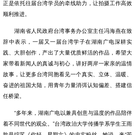
正是依托往届台湾学员的牵线助力，让拍摄工作高效
山东
河南
湖北
湖南
顺利推进。
广东
广西
海南
重庆
四川
贵州
云南
西藏
湖南省人民政府台湾事务办公室主任冯海燕在致
陕西
甘肃
青海
宁夏
辞中表示，一届又一届台湾学子在湖南广电深耕实
践、大胆创作，产出了大量优质鲜活的作品，希望大
新疆
内蒙古
黑龙江
家带着新闻人的真诚与初心，讲好两岸一家亲的温情
故事，让更多台湾同胞看见一个真实、立体、温暖、
多语种频道
奋进的祖国大陆，用青年力量消弭认知偏差、搭建信
English
Español
Français
عربى
任桥梁。
Русский язык
日本語
한국어
“多年来，湖南广电以兼具创意与温度的作品陪伴
Deutsch
Português
着不同世代的观众。”台湾政治大学传播学系学生王雨
歆是综艺《你好，星期六》的忠实粉丝。她说，来“芒