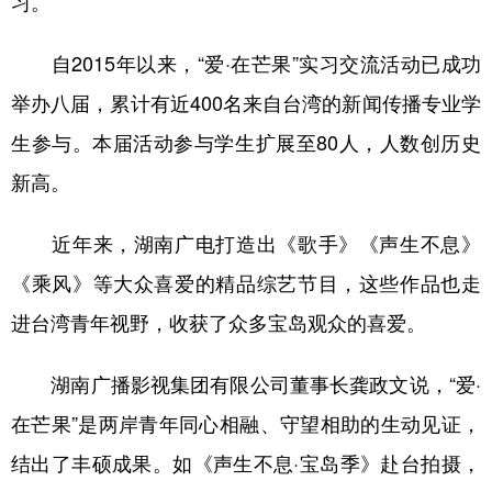
习。
学术中国
乡村振兴
银龄
溯源中国
自2015年以来，“爱·在芒果”实习交流活动已成功
城市
旅游
能源
会展
举办八届，累计有近400名来自台湾的新闻传播专业学
彩票
娱乐
时尚
悦读
生参与。本届活动参与学生扩展至80人，人数创历史
新高。
公益
一带一路
亚太网
上市公司
文化产业
近年来，湖南广电打造出《歌手》《声生不息》
《乘风》等大众喜爱的精品综艺节目，这些作品也走
地方频道
进台湾青年视野，收获了众多宝岛观众的喜爱。
北京
天津
河北
山西
湖南广播影视集团有限公司董事长龚政文说，“爱·
辽宁
吉林
上海
江苏
在芒果”是两岸青年同心相融、守望相助的生动见证，
浙江
安徽
福建
江西
结出了丰硕成果。如《声生不息·宝岛季》赴台拍摄，