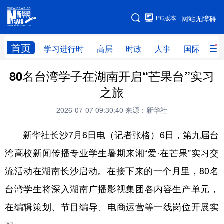
手机版
PC版本
网站无障碍
网站地图
首页
学习进行时
高层
时政
人事
国际
财
80名台湾学子在湖南开启“芒果台”实习
学习进行时
高层
时政
人事
之旅
国际
财经
网评
港澳
2026-07-07 09:30:40
来源：新华社
台湾
思客智库
全球连线
教育
新华社长沙7月6日电（记者张格）6日，第九届台
科技
科创
量子
体育
湾高校新闻传播专业学生暑期来湘“爱·在芒果”实习交
文化
书画
健康
军事
流活动在湖南长沙启动。在接下来的一个月里，80名
访谈
视频
图片
政务
台湾学生将深入湖南广播影视集团各内容生产单元，
法律
中央文件
金融
汽车
在编辑策划、节目编导、电商运营等一线岗位开展实
食品
人居
信息化
数字经济