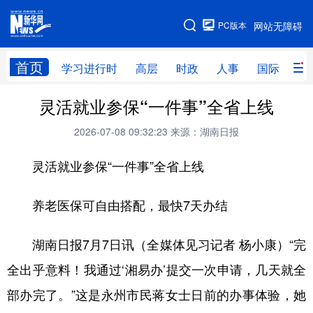
手机版
PC版本
网站无障碍
网站地图
首页
学习进行时
高层
时政
人事
国际
财
灵活就业参保“一件事”全省上线
学习进行时
高层
时政
人事
2026-07-08 09:32:23
来源：湖南日报
国际
财经
网评
港澳
灵活就业参保“一件事”全省上线
台湾
思客智库
全球连线
教育
科技
科创
量子
体育
养老医保可自由搭配，最快7天办结
文化
书画
健康
军事
湖南日报7月7日讯（全媒体见习记者 杨小康）“完
访谈
视频
图片
政务
全出乎意料！我通过‘湘易办’提交一次申请，几天就全
法律
中央文件
金融
汽车
部办完了。”这是永州市民蒋女士日前的办事体验，她
食品
人居
信息化
数字经济