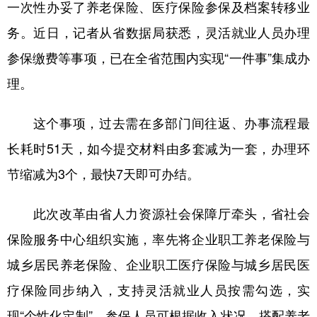
一次性办妥了养老保险、医疗保险参保及档案转移业
学术中国
乡村振兴
银龄
溯源中国
务。近日，记者从省数据局获悉，灵活就业人员办理
参保缴费等事项，已在全省范围内实现“一件事”集成办
城市
旅游
能源
会展
理。
彩票
娱乐
时尚
悦读
公益
一带一路
亚太网
上市公司
这个事项，过去需在多部门间往返、办事流程最
长耗时51天，如今提交材料由多套减为一套，办理环
文化产业
节缩减为3个，最快7天即可办结。
地方频道
此次改革由省人力资源社会保障厅牵头，省社会
北京
天津
河北
山西
保险服务中心组织实施，率先将企业职工养老保险与
城乡居民养老保险、企业职工医疗保险与城乡居民医
辽宁
吉林
上海
江苏
疗保险同步纳入，支持灵活就业人员按需勾选，实
浙江
安徽
福建
江西
现“个性化定制”，参保人员可根据收入状况，搭配养老