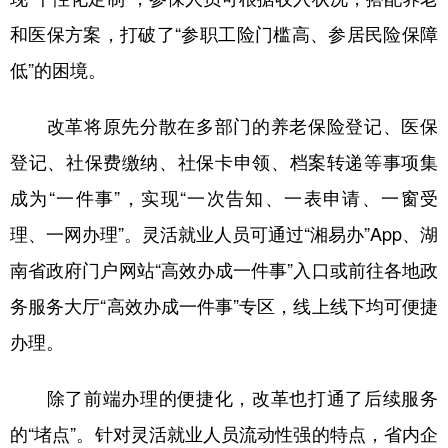
山东
河南
湖北
湖南
和医保方案，打破了“参职工险门槛高、参居民险保障
广东
广西
海南
重庆
低”的困境。
四川
贵州
云南
西藏
改革将原先分散在多部门的养老保险登记、医保
陕西
甘肃
青海
宁夏
登记、社保费缴纳、社保卡申领、档案转递等事项集
新疆
内蒙古
黑龙江
成为“一件事”，实现“一次告知、一表申请、一窗受
理、一网办理”。灵活就业人员可通过“湘易办”App、湖
多语种频道
南省政府门户网站“高效办成一件事”入口或前往各地政
English
Español
Français
عربى
务服务大厅“高效办成一件事”专区，线上线下均可便捷
Русский язык
日本語
한국어
办理。
Deutsch
Português
除了前端办理的便捷化，改革也打通了后续服务
的“堵点”。针对灵活就业人员流动性强的特点，省内企