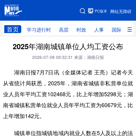
手机版
PC版本
网站无障碍
网站地图
首页
学习进行时
高层
时政
人事
国际
财
2025年湖南城镇单位人均工资公布
学习进行时
高层
时政
人事
2026-07-08 09:32:31
来源：湖南日报
国际
财经
网评
港澳
湖南日报7月7日讯（全媒体记者 王亮）记者今天
台湾
思客智库
全球连线
教育
从省统计局获悉，2025年，湖南省城镇非私营单位就
科技
科创
量子
体育
业人员年平均工资102468元，比上年增加5298元；湖
文化
书画
健康
军事
南省城镇私营单位就业人员年平均工资为60679元，比
访谈
视频
图片
政务
上年增加142元。
法律
中央文件
金融
汽车
城镇单位指城镇地域内就业人数在5人及以上的法
食品
人居
信息化
数字经济