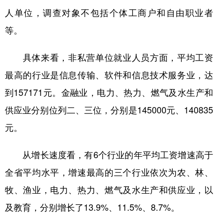
人单位，调查对象不包括个体工商户和自由职业者
学术中国
乡村振兴
银龄
溯源中国
等。
城市
旅游
能源
会展
具体来看，非私营单位就业人员方面，平均工资
彩票
娱乐
时尚
悦读
最高的行业是信息传输、软件和信息技术服务业，达
公益
一带一路
亚太网
上市公司
到157171元。金融业，电力、热力、燃气及水生产和
文化产业
供应业分别位列二、三位，分别是145000元、140835
元。
地方频道
从增长速度看，有6个行业的年平均工资增速高于
北京
天津
河北
山西
全省平均水平，增速最高的三个行业依次为农、林、
辽宁
吉林
上海
江苏
牧、渔业，电力、热力、燃气及水生产和供应业，以
浙江
安徽
福建
江西
及教育，分别增长了13.9%、11.5%、8.7%。