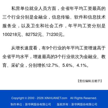
山东
河南
湖北
湖南
私营单位就业人员方面，全省年平均工资最高的
广东
广西
海南
重庆
三个行业分别是金融业，信息传输、软件和信息技术
四川
贵州
云南
西藏
服务业，以及卫生和社会工作，年平均工资分别是
陕西
甘肃
青海
宁夏
100218元、82752元、71230元。
新疆
内蒙古
黑龙江
从增长速度看，有9个行业的年平均工资增速高于
全省平均水平，增速最高的3个行业依次为金融业、教
多语种频道
育、采矿业，分别增长12.7%、5.6%、4.1%。
English
Español
Français
عربى
【责任编辑:左栀子】
Русский язык
日本語
한국어
Deutsch
Português
Copyright © 2000 - 2026 XINHUANET.com All Rights Reserved.
制作单位：新华网股份有限公司 版权所有：新华网股份有限公司