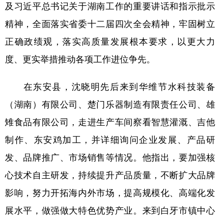
及习近平总书记关于湖南工作的重要讲话和指示批示
学术中国
乡村振兴
银龄
溯源中国
精神，全面落实省委十二届四次全会精神，牢固树立
正确政绩观，落实高质量发展根本要求，以更大力
城市
旅游
能源
会展
度、更实举措推动各项工作进位争先。
彩票
娱乐
时尚
悦读
公益
一带一路
亚太网
上市公司
在东安县，沈晓明先后来到华维节水科技装备
文化产业
（湖南）有限公司、楚门乐器制造有限责任公司、雄
雉食品有限公司，走进生产车间察看智慧灌溉、吉他
制作、东安鸡加工，并详细询问企业发展、产品研
地方频道
发、品牌推广、市场销售等情况。他指出，要加强核
北京
天津
河北
山西
心技术自主研发，持续提升产品质量，不断扩大品牌
辽宁
吉林
上海
江苏
影响，努力开拓海内外市场，提高规模化、高端化发
浙江
安徽
福建
江西
展水平，做强做大特色优势产业。来到白牙市镇中心