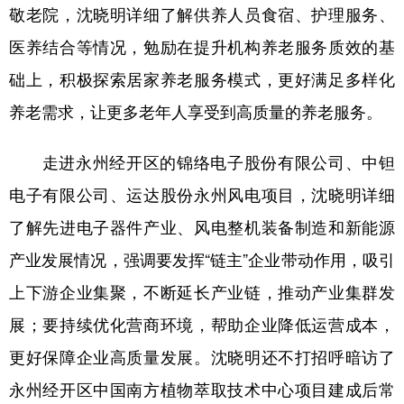
山东
河南
湖北
湖南
敬老院，沈晓明详细了解供养人员食宿、护理服务、
医养结合等情况，勉励在提升机构养老服务质效的基
广东
广西
海南
重庆
础上，积极探索居家养老服务模式，更好满足多样化
四川
贵州
云南
西藏
养老需求，让更多老年人享受到高质量的养老服务。
陕西
甘肃
青海
宁夏
新疆
内蒙古
黑龙江
走进永州经开区的锦络电子股份有限公司、中钽
电子有限公司、运达股份永州风电项目，沈晓明详细
了解先进电子器件产业、风电整机装备制造和新能源
多语种频道
产业发展情况，强调要发挥“链主”企业带动作用，吸引
English
Español
Français
عربى
上下游企业集聚，不断延长产业链，推动产业集群发
Русский язык
日本語
한국어
展；要持续优化营商环境，帮助企业降低运营成本，
Deutsch
Português
更好保障企业高质量发展。沈晓明还不打招呼暗访了
永州经开区中国南方植物萃取技术中心项目建成后常