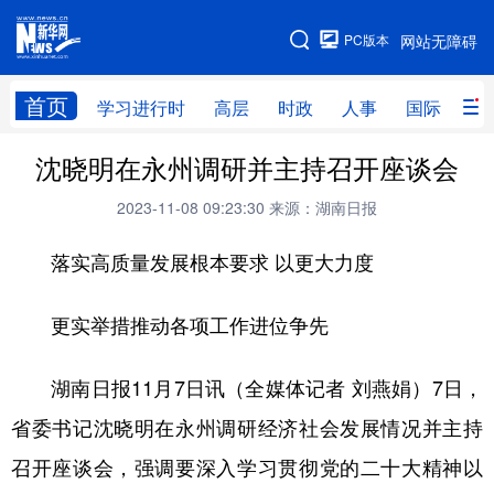
手机版
PC版本
网站无障碍
网站地图
首页
学习进行时
高层
时政
人事
国际
财
沈晓明在永州调研并主持召开座谈会
学习进行时
高层
时政
人事
2023-11-08 09:23:30
来源：湖南日报
国际
财经
网评
港澳
落实高质量发展根本要求 以更大力度
台湾
思客智库
全球连线
教育
科技
科创
量子
体育
更实举措推动各项工作进位争先
文化
书画
健康
军事
湖南日报11月7日讯（全媒体记者 刘燕娟）7日，
访谈
视频
图片
政务
省委书记沈晓明在永州调研经济社会发展情况并主持
法律
中央文件
金融
汽车
召开座谈会，强调要深入学习贯彻党的二十大精神以
食品
人居
信息化
数字经济