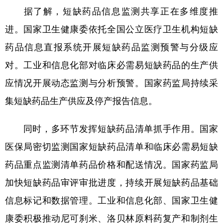
据了解，短缺药品信息监测共享正在多维度推
学术中国
乡村振兴
银龄
溯源中国
进。国家卫生健康委依托全国公立医疗卫生机构短缺
城市
旅游
能源
会展
药品信息直报系统开展短缺药品监测预警与分级应
彩票
娱乐
时尚
悦读
对。工业和信息化部对临床必需易短缺药品的生产供
应情况开展动态监测与分析预警。国家药监局持续采
公益
一带一路
亚太网
上市公司
集短缺药品生产供应及停产报告信息。
文化产业
同时，多环节发挥短缺药品清单抓手作用。国家
地方频道
医保局密切监测国家短缺药品清单和临床必需易短缺
药品重点监测清单药品价格和配送情况。国家药监局
北京
天津
河北
山西
加快短缺药品审评审批进度，持续开展短缺药品基础
辽宁
吉林
上海
江苏
信息标记和数据管理。工业和信息化部、国家卫生健
浙江
安徽
福建
江西
康委积极推动尼可刹米、洛贝林原料药复产和制剂生