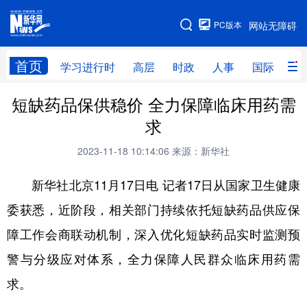
手机版
PC版本
网站无障碍
网站地图
首页
学习进行时
高层
时政
人事
国际
财
短缺药品保供稳价 全力保障临床用药需
学习进行时
高层
时政
人事
求
国际
财经
网评
港澳
2023-11-18 10:14:06
来源：新华社
台湾
思客智库
全球连线
教育
新华社北京11月17日电 记者17日从国家卫生健康
科技
科创
量子
体育
委获悉，近阶段，相关部门持续依托短缺药品供应保
文化
书画
健康
军事
障工作会商联动机制，深入优化短缺药品实时监测预
访谈
视频
图片
政务
警与分级应对体系，全力保障人民群众临床用药需
法律
中央文件
金融
汽车
求。
食品
人居
信息化
数字经济