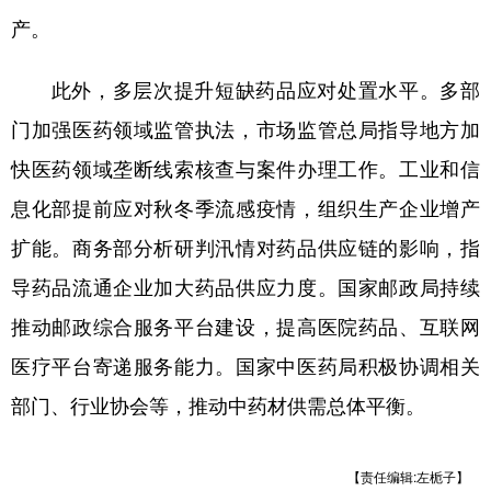
山东
河南
湖北
湖南
产。
广东
广西
海南
重庆
此外，多层次提升短缺药品应对处置水平。多部
四川
贵州
云南
西藏
门加强医药领域监管执法，市场监管总局指导地方加
陕西
甘肃
青海
宁夏
快医药领域垄断线索核查与案件办理工作。工业和信
新疆
内蒙古
黑龙江
息化部提前应对秋冬季流感疫情，组织生产企业增产
扩能。商务部分析研判汛情对药品供应链的影响，指
多语种频道
导药品流通企业加大药品供应力度。国家邮政局持续
推动邮政综合服务平台建设，提高医院药品、互联网
English
Español
Français
عربى
医疗平台寄递服务能力。国家中医药局积极协调相关
Русский язык
日本語
한국어
部门、行业协会等，推动中药材供需总体平衡。
Deutsch
Português
【责任编辑:左栀子】