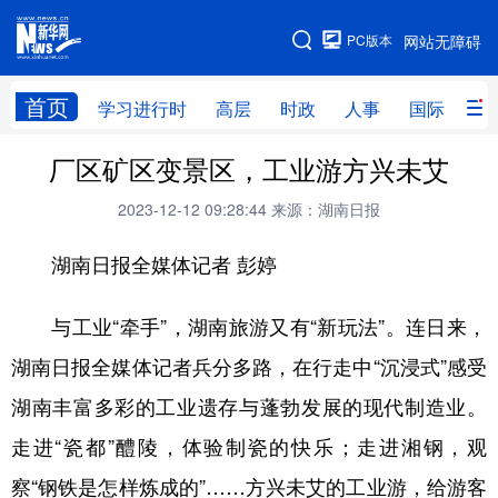
手机版
PC版本
网站无障碍
网站地图
首页
学习进行时
高层
时政
人事
国际
财
厂区矿区变景区，工业游方兴未艾
学习进行时
高层
时政
人事
2023-12-12 09:28:44
来源：湖南日报
国际
财经
网评
港澳
湖南日报全媒体记者 彭婷
台湾
思客智库
全球连线
教育
科技
科创
量子
体育
与工业“牵手”，湖南旅游又有“新玩法”。连日来，
文化
书画
健康
军事
湖南日报全媒体记者兵分多路，在行走中“沉浸式”感受
访谈
视频
图片
政务
湖南丰富多彩的工业遗存与蓬勃发展的现代制造业。
走进“瓷都”醴陵，体验制瓷的快乐；走进湘钢，观
法律
中央文件
金融
汽车
察“钢铁是怎样炼成的”……方兴未艾的工业游，给游客
食品
人居
信息化
数字经济