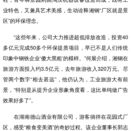
山东
河南
湖北
湖南
业特色，又兼具艺术美感，生动诠释湘钢“厂区就是景
广东
广西
海南
重庆
区”的环保理念。
四川
贵州
云南
西藏
“这些年来，公司大力推进超低排放改造，投资40
陕西
甘肃
青海
宁夏
多亿元完成50多个环保提质项目，早已不是人们传统
新疆
内蒙古
黑龙江
印象中钢铁企业‘傻大黑粗’的模样。”何展介绍，湘钢在
旅游方面投入约3.5亿元，去年旅游收入320万元。尽
多语种频道
管两个数字“相去甚远”，他仍认为，工业旅游大有前
English
Español
Français
عربى
景，“特别是从提升企业形象角度看，这比单纯做广告
Русский язык
日本語
한국어
效果好多了”。
Deutsch
Português
在湖南德山酒业有限公司，游客徜徉在花园式厂
区，感受“粮食变美酒”的奇妙过程。该企业董事长郭志