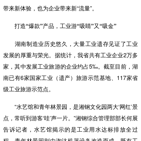
带来新体验，也为企业带来新“流量”。
学术中国
乡村振兴
银龄
溯源中国
打造“爆款”产品，工业游“吸睛”又“吸金”
城市
旅游
能源
会展
彩票
娱乐
时尚
悦读
湖南制造业历史悠久，大量工业遗存见证了工业
公益
一带一路
亚太网
上市公司
发展的厚重与荣光。据统计，我省共有工业企业2万多
家，其中发展工业旅游的企业约占5‰。截至目前，湖
文化产业
南已有6家国家工业（遗产）旅游示范基地、117家省
级工业旅游示范点。
地方频道
北京
天津
河北
山西
“水艺馆和青年林景园，是湘钢文化园两大‘网红’景
辽宁
吉林
上海
江苏
点，常听到游客‘哇’声一片。”湘钢综合管理部部长何展
告诉记者，水艺馆揭示的是工业用水达标排放全过
浙江
安徽
福建
江西
程，青年林景园则由淘汰机器设备改造而成，既有工