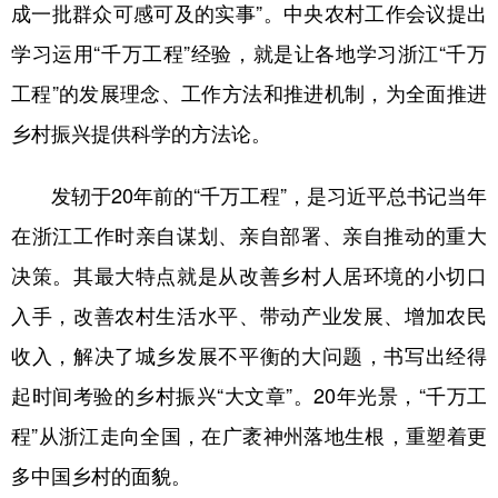
成一批群众可感可及的实事”。中央农村工作会议提出
学术中国
乡村振兴
银龄
溯源中国
学习运用“千万工程”经验，就是让各地学习浙江“千万
工程”的发展理念、工作方法和推进机制，为全面推进
城市
旅游
能源
会展
乡村振兴提供科学的方法论。
彩票
娱乐
时尚
悦读
公益
一带一路
亚太网
上市公司
发轫于20年前的“千万工程”，是习近平总书记当年
文化产业
在浙江工作时亲自谋划、亲自部署、亲自推动的重大
决策。其最大特点就是从改善乡村人居环境的小切口
入手，改善农村生活水平、带动产业发展、增加农民
地方频道
收入，解决了城乡发展不平衡的大问题，书写出经得
北京
天津
河北
山西
起时间考验的乡村振兴“大文章”。20年光景，“千万工
辽宁
吉林
上海
江苏
程”从浙江走向全国，在广袤神州落地生根，重塑着更
浙江
安徽
福建
江西
多中国乡村的面貌。