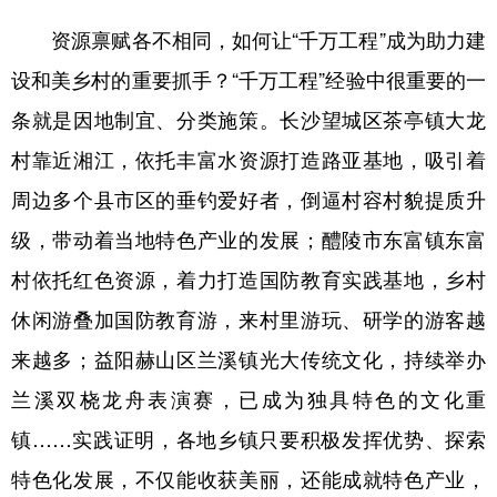
山东
河南
湖北
湖南
资源禀赋各不相同，如何让“千万工程”成为助力建
广东
广西
海南
重庆
设和美乡村的重要抓手？“千万工程”经验中很重要的一
四川
贵州
云南
西藏
条就是因地制宜、分类施策。长沙望城区茶亭镇大龙
陕西
甘肃
青海
宁夏
村靠近湘江，依托丰富水资源打造路亚基地，吸引着
新疆
内蒙古
黑龙江
周边多个县市区的垂钓爱好者，倒逼村容村貌提质升
级，带动着当地特色产业的发展；醴陵市东富镇东富
村依托红色资源，着力打造国防教育实践基地，乡村
多语种频道
休闲游叠加国防教育游，来村里游玩、研学的游客越
English
Español
Français
عربى
来越多；益阳赫山区兰溪镇光大传统文化，持续举办
Русский язык
日本語
한국어
兰溪双桡龙舟表演赛，已成为独具特色的文化重
Deutsch
Português
镇……实践证明，各地乡镇只要积极发挥优势、探索
特色化发展，不仅能收获美丽，还能成就特色产业，