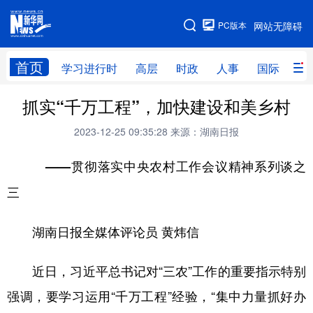
手机版
PC版本
网站无障碍
网站地图
首页
学习进行时
高层
时政
人事
国际
财
抓实“千万工程”，加快建设和美乡村
学习进行时
高层
时政
人事
2023-12-25 09:35:28
来源：湖南日报
国际
财经
网评
港澳
台湾
——贯彻落实中央农村工作会议精神系列谈之
思客智库
全球连线
教育
三
科技
科创
量子
体育
文化
书画
健康
军事
湖南日报全媒体评论员 黄炜信
访谈
视频
图片
政务
近日，习近平总书记对“三农”工作的重要指示特别
法律
中央文件
金融
汽车
强调，要学习运用“千万工程”经验，“集中力量抓好办
食品
人居
信息化
数字经济