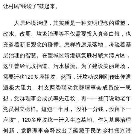
让村民“钱袋子”鼓起来。
人居环境治理，其实质是一种文明理念的重塑，
改水、改厕、垃圾治理等不仅需要投入真金白银，也
充盈着新旧观念的碰撞。怎样将愿景落地，考验着基
层治理的智慧。在望城区靖港镇复胜村虢大湾片区，
这里曾经乱坟挡道、污水横流。为了建设美丽屋场，
需要迁移120多座祖坟。然而，迁坟动议刚刚传出便遭
遇极大阻力。村支两委联动党群理事会成员统一思
想，党群理事会成员率先迁坟，再一一登门说动老年
党员树立榜样。短短三个月，“没补一分钱，没留下一
座坟”，120多座坟统一迁入生态墓地。作为基层治理
创新，党群理事会释放出了蕴藏于民的乡村振兴潜