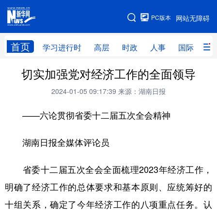
手机版
PC版本
网站无障碍
网站地图
首页
学习进行时
高层
时政
人事
国际
财
切实加强党对经济工作的全面领导
学习进行时
高层
时政
人事
2024-01-05 09:17:39
来源：湖南日报
国际
财经
网评
港澳
——六论贯彻省委十二届五次全会精神
台湾
思客智库
全球连线
教育
科技
科创
量子
体育
湖南日报全媒体评论员
文化
书画
健康
军事
省委十二届五次全会全面梳理2023年经济工作，
访谈
视频
图片
政务
明确了经济工作的总体要求和基本原则、应统筹好的
法律
中央文件
金融
汽车
十组关系，确定了今年经济工作的八项重点任务。认
食品
人居
信息化
数字经济