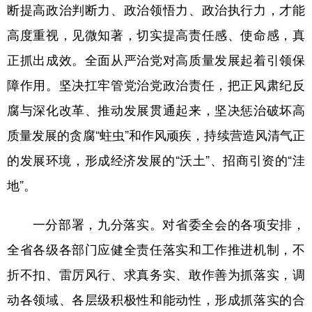
山东
河南
湖北
湖南
断提高政治判断力、政治领悟力、政治执行力，才能
高度重视，见微知著，切实提高责任感、使命感，真
广东
广西
海南
重庆
正抓出成效。全面从严治党对高质量发展起着引领保
四川
贵州
云南
西藏
障作用。坚决扛牢管党治党政治责任，把正风肃纪反
陕西
甘肃
青海
宁夏
腐与深化改革、推动发展贯通起来，坚决惩治破坏高
新疆
内蒙古
黑龙江
质量发展的贪腐“蛀虫”和作风顽疾，持续营造风清气正
的发展环境，形成经济发展的“沃土”、招商引资的“洼
多语种频道
地”。
English
Español
Français
عربى
一分部署，九分落实。对省委全会的各项安排，
Русский язык
日本語
한국어
全省各级各部门应健全责任落实和工作推进机制，不
Deutsch
Português
折不扣、雷厉风行、求真务实、敢作善为抓落实，调
动各领域、各层级积极性和能动性，形成抓落实的合