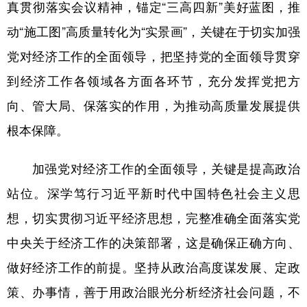
真贯彻落实会议精神，锚定“三高四新”美好蓝图，推
学术中国
乡村振兴
银龄
溯源中国
动“施工图”高质量转化为“实景画”，关键在于切实加强
党对经济工作的全面领导，把坚持党的全面领导贯穿
城市
旅游
能源
会展
到经济工作各领域各方面各环节，充分发挥党把方
彩票
娱乐
时尚
悦读
向、管大局、保落实的作用，为推动高质量发展提供
公益
一带一路
亚太网
上市公司
根本保障。
文化产业
加强党对经济工作的全面领导，关键是提高政治
站位。深学笃行习近平新时代中国特色社会主义思
地方频道
想，切实贯彻习近平经济思想，完整准确全面落实党
北京
天津
河北
山西
中央关于经济工作的决策部署，这是确保正确方向、
辽宁
吉林
上海
江苏
做好经济工作的前提。坚持从政治高度谋发展、定政
浙江
安徽
福建
江西
策、办事情，善于用政治眼光分析经济社会问题，不