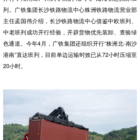
山东
河南
湖北
湖南
列。广铁集团长沙铁路物流中心株洲铁路物流营业部
广东
广西
海南
重庆
主任孟国伟介绍，长沙铁路物流中心借鉴中欧班列、
四川
贵州
云南
西藏
中老班列成功开行经验，开辟货物优先装卸、查验绿
陕西
甘肃
青海
宁夏
色通道。今年4月，广铁集团还组织开行“株洲北-南沙
港南”直达班列，目前单边运输时效已从72小时压缩至
新疆
内蒙古
黑龙江
20小时。
多语种频道
English
Español
Français
عربى
Русский язык
日本語
한국어
Deutsch
Português