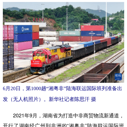
学术中国
乡村振兴
银龄
溯源中国
城市
旅游
能源
会展
彩票
娱乐
时尚
悦读
公益
一带一路
亚太网
上市公司
文化产业
地方频道
6月20日，第1000趟“湘粤非”陆海联运国际班列准备出
北京
天津
河北
山西
发（无人机照片）。新华社记者陈思汗 摄
辽宁
吉林
上海
江苏
2021年9月，湖南省为打造中非商贸物流新通道，
浙江
安徽
福建
江西
开行了湖南经广州到非洲的“湘粤非”陆海联运国际班