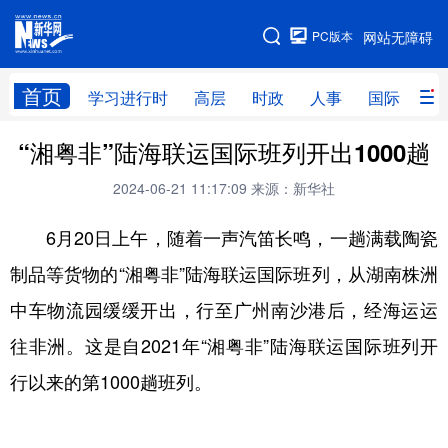
手机版
PC版本
网站无障碍
网站地图
首页
学习进行时
高层
时政
人事
国际
财
“湘粤非”陆海联运国际班列开出1000趟
学习进行时
高层
时政
人事
2024-06-21 11:17:09
来源：新华社
国际
财经
网评
港澳
6月20日上午，随着一声汽笛长鸣，一趟满载陶瓷
台湾
思客智库
全球连线
教育
制品等货物的“湘粤非”陆海联运国际班列，从湖南株洲
科技
科创
量子
体育
中车物流园缓缓开出，行至广州南沙港后，经海运运
文化
书画
健康
军事
往非洲。这是自2021年“湘粤非”陆海联运国际班列开
访谈
视频
图片
政务
行以来的第1000趟班列。
法律
中央文件
金融
汽车
食品
人居
信息化
数字经济