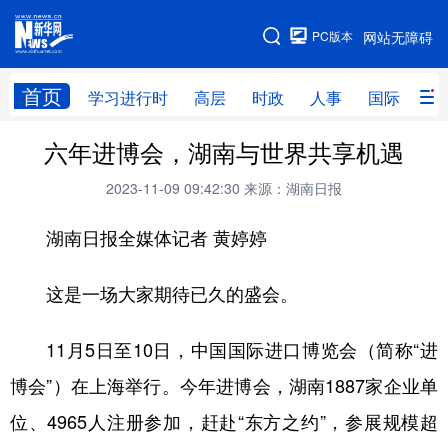
手机版
PC版本
网站无障碍
网站地图
首页
学习进行时
高层
时政
人事
国际
财
六年进博会，湖南与世界共享机遇
学习进行时
高层
时政
人事
2023-11-09 09:42:30
来源：湖南日报
国际
财经
网评
港澳
湖南日报全媒体记者 黄婷婷
台湾
思客智库
全球连线
教育
科技
科创
量子
体育
这是一场大家期待已久的盛会。
文化
书画
健康
军事
11月5日至10日，中国国际进口博览会（简称“进
访谈
视频
图片
政务
博会”）在上海举行。今年进博会，湖南1887家企业单
法律
中央文件
金融
汽车
位、4965人注册参加，赶赴“东方之约”，参展规模超
食品
人居
信息化
数字经济