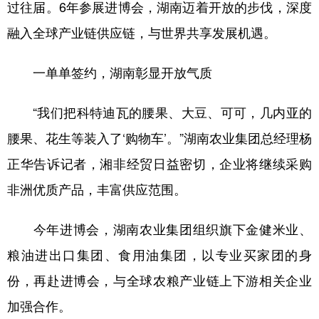
过往届。6年参展进博会，湖南迈着开放的步伐，深度
学术中国
乡村振兴
银龄
溯源中国
融入全球产业链供应链，与世界共享发展机遇。
城市
旅游
能源
会展
一单单签约，湖南彰显开放气质
彩票
娱乐
时尚
悦读
“我们把科特迪瓦的腰果、大豆、可可，几内亚的
公益
一带一路
亚太网
上市公司
腰果、花生等装入了‘购物车’。”湖南农业集团总经理杨
文化产业
正华告诉记者，湘非经贸日益密切，企业将继续采购
非洲优质产品，丰富供应范围。
地方频道
今年进博会，湖南农业集团组织旗下金健米业、
北京
天津
河北
山西
粮油进出口集团、食用油集团，以专业买家团的身
辽宁
吉林
上海
江苏
份，再赴进博会，与全球农粮产业链上下游相关企业
浙江
安徽
福建
江西
加强合作。