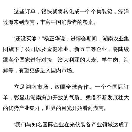
山东
河南
湖北
湖南
这些订单，很快就将转化成一个个集装箱，漂洋
广东
广西
海南
重庆
过海来到湖南，丰富中国消费者的餐桌。
四川
贵州
云南
西藏
“还没买够！”杨正华说，进博会期间，湖南农业集
陕西
甘肃
青海
宁夏
团旗下子公司以及金健米业、新五丰等企业，将陆续
新疆
内蒙古
黑龙江
跟各个国家进行对接。澳大利亚的大麦、羊牛肉、海
鲜等，有望更多进入国内市场。
多语种频道
立足湖南市场，放眼全球合作。一个个国际订
English
Español
Français
عربى
单，彰显出湖南愈加开放的气质。凭借不断发展壮大
Русский язык
日本語
한국어
的优势产业集群，世界的目光开始看向湖南。
Deutsch
Português
“我们与知名国际企业在光伏装备产业领域达成了