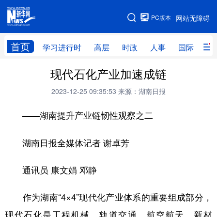
手机版
PC版本
网站无障碍
网站地图
首页
学习进行时
高层
时政
人事
国际
财
现代石化产业加速成链
学习进行时
高层
时政
人事
2023-12-25 09:35:53
来源：湖南日报
国际
财经
网评
港澳
——湖南提升产业链韧性观察之二
台湾
思客智库
全球连线
教育
科技
科创
量子
体育
湖南日报全媒体记者 谢卓芳
文化
书画
健康
军事
通讯员 康文娟 邓静
访谈
视频
图片
政务
作为湖南“4×4”现代化产业体系的重要组成部分，
法律
中央文件
金融
汽车
现代石化是工程机械、轨道交通、航空航天、新材
食品
人居
信息化
数字经济