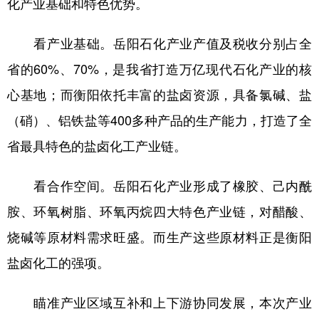
化产业基础和特色优势。
山东
河南
湖北
湖南
广东
广西
海南
重庆
看产业基础。岳阳石化产业产值及税收分别占全
四川
贵州
云南
西藏
省的60%、70%，是我省打造万亿现代石化产业的核
心基地；而衡阳依托丰富的盐卤资源，具备氯碱、盐
陕西
甘肃
青海
宁夏
（硝）、铝铁盐等400多种产品的生产能力，打造了全
新疆
内蒙古
黑龙江
省最具特色的盐卤化工产业链。
多语种频道
看合作空间。岳阳石化产业形成了橡胶、己内酰
胺、环氧树脂、环氧丙烷四大特色产业链，对醋酸、
English
Español
Français
عربى
烧碱等原材料需求旺盛。而生产这些原材料正是衡阳
Русский язык
日本語
한국어
盐卤化工的强项。
Deutsch
Português
瞄准产业区域互补和上下游协同发展，本次产业