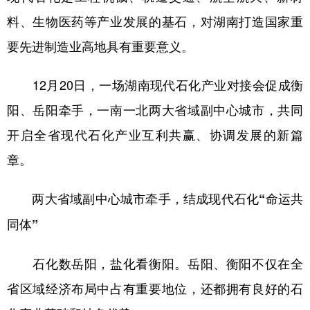
料、生物医药等产业发展的基石，对湖南打造国家重
学术中国
乡村振兴
银龄
溯源中国
要先进制造业高地具有重要意义。
城市
旅游
能源
会展
12月20日，一场湖南现代石化产业对接会促成衡
彩票
娱乐
时尚
悦读
阳、岳阳牵手，一南一北两大省域副中心城市，共同
公益
一带一路
亚太网
上市公司
开启全省现代石化产业互利共赢、协调发展的新篇
文化产业
章。
地方频道
两大省域副中心城市牵手，结成现代石化“命运共
同体”
北京
天津
河北
山西
辽宁
吉林
上海
江苏
石化数岳阳，盐化看衡阳。岳阳、衡阳不仅在全
浙江
安徽
福建
江西
省区域经济布局中占有重要地位，还都拥有良好的石