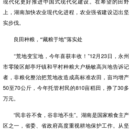
现代化更好推进中国式现代化建设。在希望的田野
山东
河南
湖北
湖南
上，湖南加快农业现代化进程，农业强省建设迈出坚
广东
广西
海南
重庆
实步伐。
四川
贵州
云南
西藏
良田种粮，“藏粮于地”落实处
陕西
甘肃
青海
宁夏
新疆
内蒙古
黑龙江
“荒地变宝地，今年喜获丰收！”12月23日，永州
市零陵区邮亭圩镇和平村种粮大户杨敏高兴地告诉记
多语种频道
者，非粮化整治把荒地改造成高标准农田，亩均增产
50至70公斤，今年托管村民的810亩稻田，挣了30多
English
Español
Français
عربى
万元。
Русский язык
日本語
한국어
Deutsch
Português
“民非谷不食，谷非地不生”。湖南是国家粮食主产
区之一，省委、省政府高度重视耕地保护工作。从坚