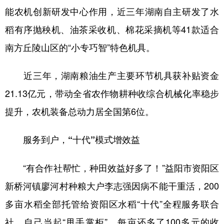
能农机创新研发中心作用，近三年湖南自主研发了水
稻有序抛秧机、油茶采收机、棉花采摘机等41款适合
南方丘陵山区的“小专巧智”特色机具。
近三年，湖南粮油生产主要环节机具获补贴资金
21.13亿元，带动全省农作物耕种收综合机械化率稳步
提升，农机装备总动力居全国第6位。
服务到户，“十代”模式增效益
“有合作社帮忙，种田效益好多了！”益阳市资阳区
新桥河镇廖河村种粮大户李志强因病不能干重活，200
多亩水稻全部托管给资阳区水稻“十代”全程服务联合
社，自己当起“甩手掌柜”，每亩还多了100多元的收