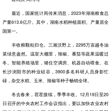
学术中国
乡村振兴
银龄
溯源中国
最近，国家统计局传来消息，2023年湖南粮食总
城市
旅游
能源
会展
产量613.6亿斤。其中，湖南水稻种植面积、产量居全
国第一。
彩票
娱乐
时尚
悦读
公益
一带一路
亚太网
上市公司
丰收粮颗粒归仓。三湘沃野上，2295万亩越冬油
文化产业
菜绿意盎然。温室大棚里，辣椒、番茄等蔬果温暖过
冬。智能养殖场里，猪住空调房、机器自动喂食。在
地方频道
长沙浏阳市的种业硅谷，3900多名科研人员身影忙
碌，杂交水稻、玉米、辣椒等种子畅销全球。
北京
天津
河北
山西
辽宁
吉林
上海
江苏
冬去春来，茬茬接续，季季丰收。12月19日至20
浙江
安徽
福建
江西
日召开的中央农村工作会议指出，要以加快农业农村