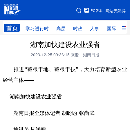
手机版
PC版本
网站无障碍
网站地图
首页
学习进行时
高层
时政
人事
国际
财
湖南加快建设农业强省
学习进行时
高层
时政
人事
2023-12-25 09:36:15
来源：湖南日报
国际
财经
网评
港澳
推进“藏粮于地、藏粮于技”，大力培育新型农业
台湾
思客智库
全球连线
教育
经营主体——
科技
科创
量子
体育
文化
书画
健康
军事
湖南加快建设农业强省
访谈
视频
图片
政务
湖南日报全媒体记者 胡盼盼 张尚武
法律
中央文件
金融
汽车
通讯员 周鸿鸣
食品
人居
信息化
数字经济