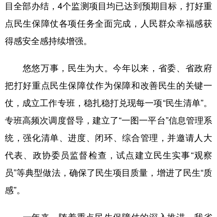
目全部办结，4个监测项目均已达到预期目标，打好重
学术中国
乡村振兴
银龄
溯源中国
点民生保障仗各项任务全面完成，人民群众幸福感获
得感安全感持续增强。
城市
旅游
能源
会展
彩票
娱乐
时尚
悦读
悠悠万事，民生为大。今年以来，省委、省政府
公益
一带一路
亚太网
上市公司
把打好重点民生保障仗作为保障和改善民生的关键一
文化产业
仗，成立工作专班，稳扎稳打兑现每一项“民生清单”。
专班高频次调度督导，建立了“一图一平台”信息管理系
统，强化清单、进度、闭环、综合管理，并邀请人大
地方频道
代表、政协委员监督检查，试点建立民生实事“观察
北京
天津
河北
山西
员”等典型做法，确保了民生项目质量，增进了民生“质
辽宁
吉林
上海
江苏
感”。
浙江
安徽
福建
江西
一年来，随着重点民生保障仗的深入推进，我省