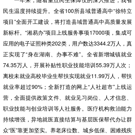
山东
河南
湖北
湖南
民生温度持续提升。全省100所县域普通高中“徐特立
广东
广西
海南
重庆
项目”全面开工建设，将打造县域普通高中高质量发展
四川
贵州
云南
西藏
新标杆。“湘易办”项目上线服务事项17000项，集成可
陕西
甘肃
青海
宁夏
应用的电子证照种类202类，用户数达3344.2万人，真
新疆
内蒙古
黑龙江
正实现了“身在湖南、办事不难”。全省新增城镇就业
74.35万人，开展补贴性职业技能培训55.39万人次；
离校未就业高校毕业生帮扶实现就业11.99万人，帮扶
多语种频道
就业率超过90%；全新打造的网上“人社超市”上线运
English
Español
Français
عربى
营，全面提供政策文件、就业见习岗位、人才信息、
Русский язык
日本語
한국어
职业技能与创业培训等人社服务。医疗机构救治能力
Deutsch
Português
持续增强，异地就医直接结算与基层医保帮代办让群
众“医”靠更加坚实。养老床位数、城乡低保、困难残疾