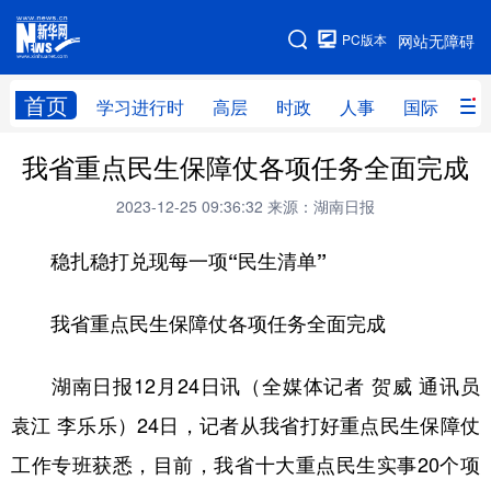
手机版
PC版本
网站无障碍
网站地图
首页
学习进行时
高层
时政
人事
国际
财
我省重点民生保障仗各项任务全面完成
学习进行时
高层
时政
人事
2023-12-25 09:36:32
来源：湖南日报
国际
财经
网评
港澳
稳扎稳打兑现每一项“民生清单”
台湾
思客智库
全球连线
教育
科技
科创
量子
体育
我省重点民生保障仗各项任务全面完成
文化
书画
健康
军事
湖南日报12月24日讯（全媒体记者 贺威 通讯员
访谈
视频
图片
政务
袁江 李乐乐）24日，记者从我省打好重点民生保障仗
法律
中央文件
金融
汽车
工作专班获悉，目前，我省十大重点民生实事20个项
食品
人居
信息化
数字经济