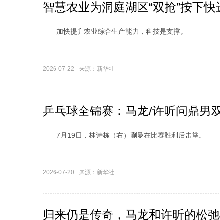
智慧农业为洞庭湖区“双抢”按下快
加快提升农业综合生产能力，科技是支撑。
2026-07-22
来源：新华社
湖南永州：古香古色看古
乒乓球全锦赛：马龙/许昕问鼎男
7月19日，林诗栋（右）蒯曼在比赛胜利后击掌。
2026-07-20
来源：新华社
归来仍是传奇，马龙和许昕的松弛