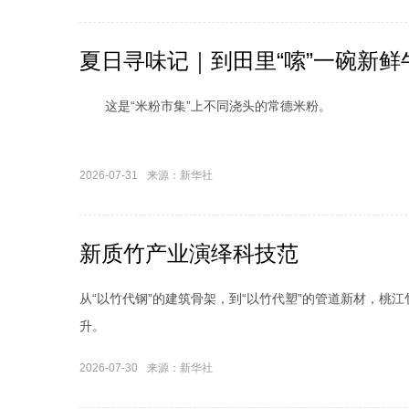
夏日寻味记｜到田里“嗦”一碗新鲜
这是“米粉市集”上不同浇头的常德米粉。
2026-07-31
来源：新华社
新质竹产业演绎科技范
“奥运热”带动健身热 这份暑期科学
从“以竹代钢”的建筑骨架，到“以竹代塑”的管道新材，桃
升。
2026-07-30
来源：新华社