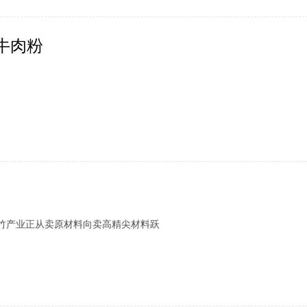
牛肉粉
运动指南请收好
地质灾害有前兆，我们应该怎样逃生避险？
江竹产业正从卖原材料向卖高精尖材料跃