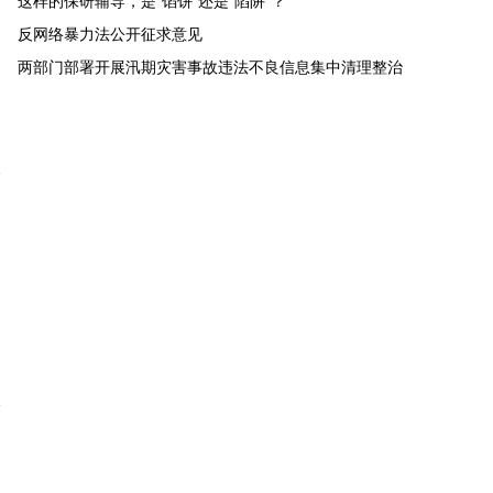
这样的保研辅导，是“馅饼”还是“陷阱”？
取证难、维权难
件回收”骗局
反网络暴力法公开征求意见
两部门部署开展汛期灾害事故违法不良信息集中清理整治