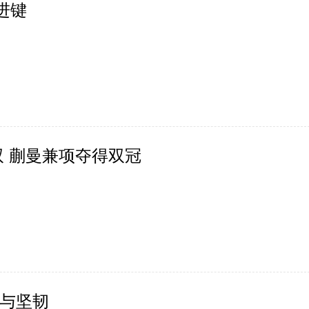
进键
村
到岳麓山走出一颗“心”
双 蒯曼兼项夺得双冠
与坚韧