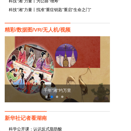
科技“湘”力量丨为公路“增寿”
科技“湘”力量丨找准“重症钥匙”重启“生命之门”
精彩/数据图/VR/无人机/视频
千年“湘”约万里
新华社记者看湖南
科学公开课：认识反式脂肪酸