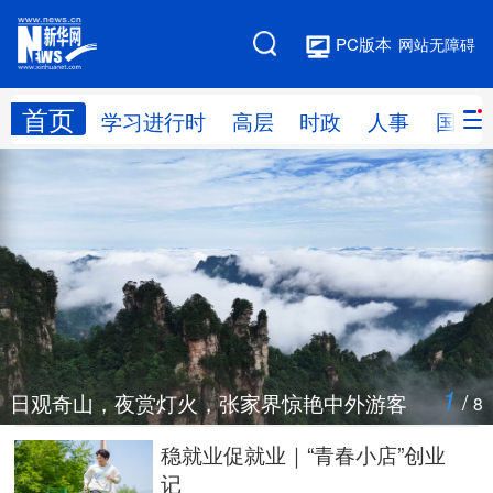
PC版本
网站无障碍
首页
网站地图
学习进行时
高层
时政
人事
国际
学习进行时
高层
时政
人事
国际
财经
网评
港澳
台湾
思客智库
全球连线
教育
科技
科创
量子
体育
1
/
日观奇山，夜赏灯火，张家界惊艳中外游客
8
文化
书画
健康
军事
稳就业促就业｜“青春小店”创业
记
访谈
视频
图片
政务