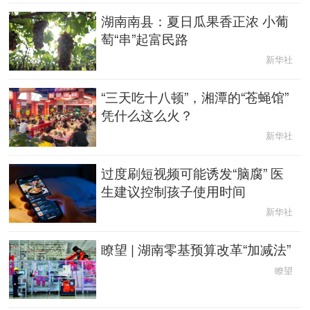
湖南南县：夏日瓜果香正浓 小葡
辽宁
吉林
上海
江苏
萄“串”起富民路
新华社
浙江
安徽
福建
江西
“三天吃十八顿”，湘潭的“苍蝇馆”
山东
河南
湖北
湖南
凭什么这么火？
广东
广西
海南
重庆
新华社
过度刷短视频可能诱发“脑腐” 医
四川
贵州
云南
西藏
生建议控制孩子使用时间
陕西
甘肃
青海
宁夏
新华社
新疆
内蒙古
黑龙江
瞭望 | 湖南零基预算改革“加减法”
瞭望
多语种频道