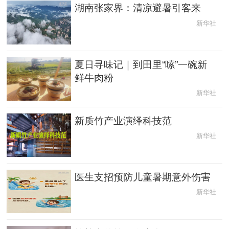
湖南张家界：清凉避暑引客来
新华社
夏日寻味记｜到田里“嗦”一碗新
鲜牛肉粉
新华社
新质竹产业演绎科技范
新华社
医生支招预防儿童暑期意外伤害
新华社