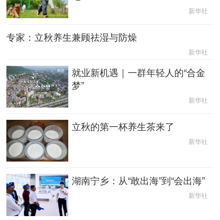
新华社
中央文件
金融
汽车
食品
专家：立秋养生兼顾祛湿与防燥
人居
信息化
数字经济
学术中国
新华社
就业新机遇｜一群年轻人的“合金
乡村振兴
溯源中国
城市
旅游
梦”
能源
会展
彩票
娱乐
新华社
时尚
悦读
公益
一带一路
立秋的第一杯养生茶来了
新华社
亚太网
上市公司
文化产业
湖南宁乡：从“敢出海”到“会出海”
地方频道
新华社
北京
天津
河北
山西