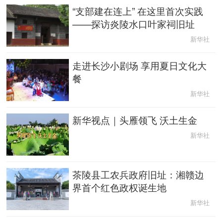
“支部建在连上” 在这里首次实践
English
Español
Français
عربى
——探访炎陵水口叶家祠旧址
新华社
Русский язык
日本語
한국어
走进长沙小剧场 享用夏日文化大
Deutsch
Português
餐
新华社
新华视点｜头雁领飞 沃土生金
新华社
茶陵县工农兵政府旧址：湘赣边
界首个红色政权诞生地
新华社