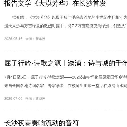
报告文学《大漠芳华》在长沙首发
据介绍，《大漠芳华》以殷玉珍与毛乌素沙地的半世纪生死相守为
漫天风沙与万亩绿意的激烈对撞中，将7.3万亩荒漠变为绿洲，创造从“
奇迹。
2026-05-16
来源：新华网
屈子行吟·诗歌之源丨溆浦：诗与城的千
7月4日至5日，屈子行吟·诗歌之源——2026湖南·怀化屈原爱国怀
来自全国各地诗词名家、专家学者、在校师生汇聚一堂，在溆浦山水
赴跨越时空的诗意之旅和精神对话。
2026-07-06
来源：新华网
长沙夜巷奏响流动的音符